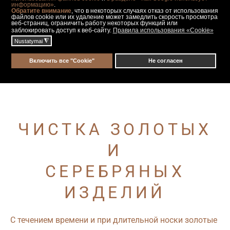
информацию»
.
камни, камни, увеличиваем или уменьшаем кольца.
Обратите внимание
, что в некоторых случаях отказ от использования
файлов cookie или их удаление может замедлить скорость просмотра
Обращайтесь к нам!
веб-страниц, ограничить работу некоторых функций или
заблокировать доступ к веб-сайту.
Правила использования «Cookie»
◮
Nustatymai
Включить все "Cookie"
Не согласен
ЧИСТКА ЗОЛОТЫХ
И
СЕРЕБРЯНЫХ
ИЗДЕЛИЙ
С течением времени и при длительной носки золотые