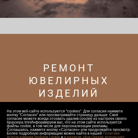
РЕМОНТ
ЮВЕЛИРНЫХ
ИЗДЕЛИЙ
Качественно и быстро чиним различные золотые,
На этом веб-сайте используются "cookies". Для согласия нажмите
кнопку "Согласен" или просматривайте страницу дальше. Своё
серебряные ювелирные изделия. Увеличиваем или
согласие можете всегда отозвать удалив coockie из настроек своего
браузера.\n\nИнформируем вас, что на этом сайте используются
уменьшаем кольца, чиним цепочки, браслеты,
файлы cookie, в том числе для персонализации рекламы.
Соглашаясь, нажмите кнопку «Согласен» или продолжайте просмотр.
кулоны, обрамляем эксклюзивные драгоценные
Более подробную информацию можно найти в нашей
Политике
использования файлов cookie
и
в разделе «Как Google использует