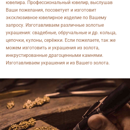
ювелира. Профессиональный ювелир, выслушав
Ваши пожелания, посоветует и изготовит
эксклюзивное ювелирное изделие по Вашему
запросу. Изготавливаем различные золотые
украшения: свадебные, обручальные и др. кольца,
цепочки, кулоны, серёжки. Если пожелаете, так же
можем изготовить и украшения из золота,
инкрустированные драгоценными камнями.
Изготавливаем украшения и из Вашего золота.